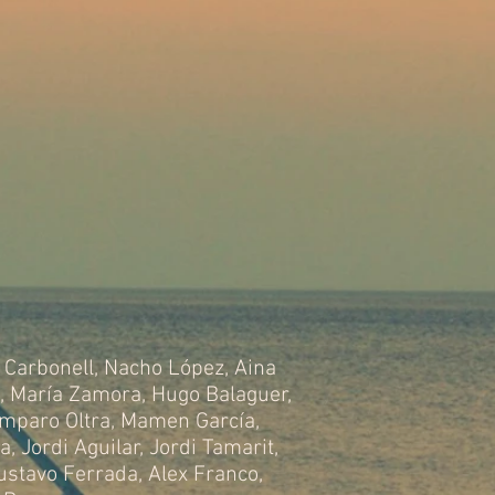
 Carbonell
,
Nacho López
,
Aina
,
María Zamora
,
Hugo Balaguer
,
mparo Oltra
,
Mamen García
,
ea
,
Jordi Aguilar
,
Jordi Tamarit
,
ustavo Ferrada
,
Alex Franco
,