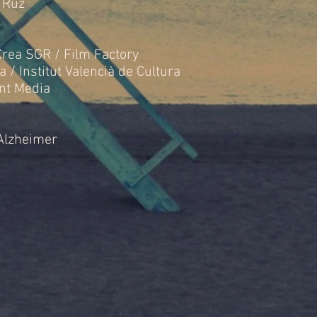
 Ruz
Crea SGR / Film Factory
 / Institut Valencià de Cultura
unt Media
Alzheimer