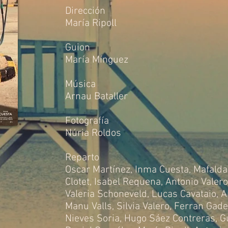
Dirección
María Ripoll
Guion
María Mínguez
Música
Arnau Bataller
Fotografía
Núria Roldos
Reparto
Oscar Martínez
,
Inma Cuesta
,
Mafalda
Clotet
,
Isabel Requena
,
Antonio Valero
Valeria Schoneveld
,
Lucas Cavataio
,
A
Manu Valls
,
Silvia Valero
,
Ferran Gad
Nieves Soria
,
Hugo Sáez Contreras
,
G