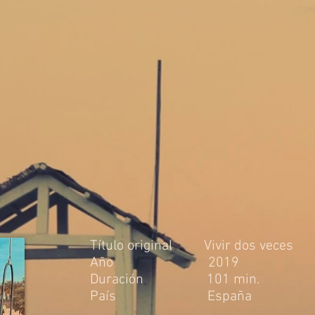
Título original Vivir dos veces
Año 2019
Duración 101 min.
País España