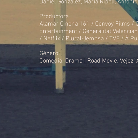
Daniel González
,
María Ripoll
,
Antonio
Productora
Alamar Cinena 161 / Convoy Films / 
Entertainment / Generalitat Valenciana
/ Netflix / Plural-Jempsa / TVE / À P
Género
Comedia
.
Drama
|
Road Movie
.
Vejez
.