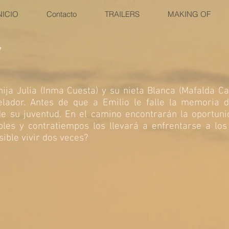
NICIO
Contacto
TRAILERS
MAKING OF
S
 hija Julia (Inma Cuesta) y su nieta Blanca (Mafalda C
lador. Antes de que a Emilio le falle la memoria de
e su juventud. En el camino encontrarán la oportuni
ibles y contratiempos los llevará a enfrentarse a lo
ible vivir dos veces?